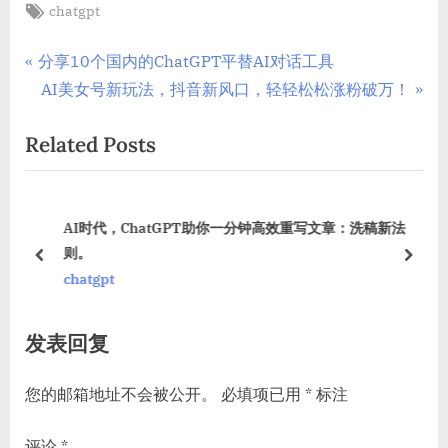
Tags:
chatgpt
文
P
分享10个国内的ChatGPT平替AI对话工具
r
N
AI美女号新玩法，抖音新风口，轻轻松松涨粉破万！
章
e
e
Related Posts
导
v
x
i
t
航
o
P
AI时代，ChatGPT助你一分钟高效重写文章：洗稿新法
u
o
则。
s
s
prev
next
chatgpt
P
t
o
:
发表回复
s
t
您的邮箱地址不会被公开。
必填项已用
*
标注
:
评论
*