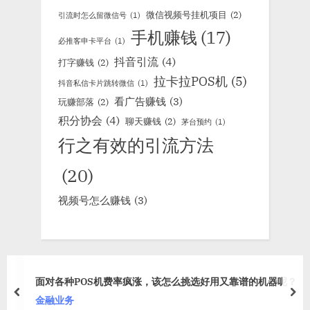
微信视频号挂机项目
(2)
引流时怎么留微信号
(1)
手机赚钱
(17)
必推客申卡平台
(1)
抖音引流
(4)
打字赚钱
(2)
拉卡拉POS机
(5)
抖音私信卡片跳转微信
(1)
看广告赚钱
(3)
玩赚部落
(2)
积分协会
(4)
聊天赚钱
(2)
茅台预约
(1)
行之有效的引流方法
(20)
视频号怎么赚钱
(3)
呢？
加爆微信的51个引流钩子，缺流量的来！
prev
nex
引流方法