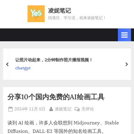
Skip
凌妮笔记
to
找项目、学引流，就来凌妮笔记！
content
划重点！信用卡积分兑换现金，这些“最优”选择你一定不
过！
prev
nex
金融业务
分享10个国内免费的AI绘画工具
Posted
By
分
2024年 11月 5日
凌妮笔记
无评论
on
享
10
谈到 AI 绘画，许多人会联想到 Midjourney、Stable
个
Diffusion、DALL·E2 等国外的知名绘画工具。