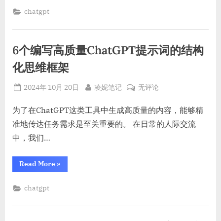
作
（30
提
chatgpt
大
示
词
领
模
域）
板
（30
6个编写高质量ChatGPT提示词的结构
大
领
域）”
化思维框架
Posted
By
6
2024年 10月 20日
凌妮笔记
无评论
on
个
编
为了在ChatGPT这类工具中生成高质量的内容，能够精
写
准地传达任务需求是至关重要的。 在日常的人际交流
高
中，我们…
质
量
“6
Read More
»
ChatGPT
个
编
提
写
chatgpt
示
高
质
词
量
的
ChatGPT
提