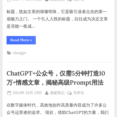
洗
稿
稿
on
创
新
新
作
标题，犹如文章的璀璨明珠，它是吸引读者点击的第一
法
法
则。”
革
扇魅力之门。 一个引人入胜的标题，往往成为决定文章
则。
新：
是否能一夜成…
全
功
“AI
Read More
»
能
创
作
标
革
chatgpt
题
新：
全
党
功
生
能
标
成
ChatGPT+公众号，仅需5分钟打造10
题
党
器
生
万+情感文章，揭秘高级Prompt用法
（含
成
器
高
（含
Posted
By
ChatGPT+公
2024年 10月 19日
凌妮笔记
无评论
高
级
级
on
众
提
提
号，
在数字媒体时代，高效地创作高质量内容成为了许多公
示）”
示）
仅
众号运营者的追求。 现在，借助ChatGPT的力量，我们
需