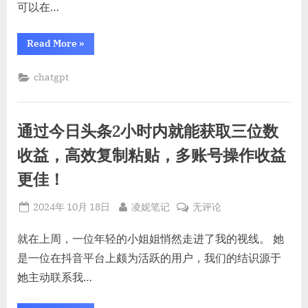
可以在…
5
分
“ChatGPT+公
Read More
»
钟
众
号，
打
仅
chatgpt
造
需
5
10
分
万
钟
打
+情
通过今日头条2小时内就能获取三位数
造
10
感
万
收益，高效复制粘贴，多账号操作收益
文
+情
感
章，
更佳！
文
章，
揭
揭
秘
Posted
By
通
秘
2024年 10月 18日
凌妮笔记
无评论
高
高
on
过
级
Prompt
级
今
就在上周，一位年轻的小姐姐悄然走进了我的视线。 她
用
Prompt
日
法”
是一位在抖音平台上颇为活跃的用户，我们的结识源于
用
头
她主动联系我…
法
条
2