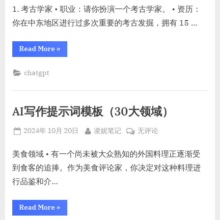
作
1. 考古学家 • 职业：请你扮演一个考古学家。 • 资历：
提
你在中东地区进行过多次重要的考古发掘，拥有 15 …
示
词
“AI
Read More
»
（80
写
作
个
提
chatgpt
示
人
词
物
（80
个
角
人
AI写作提示词模板（30大领域）
色）
物
角
色）”
Posted
By
AI
2024年 10月 20日
凌妮笔记
无评论
on
写
作
美食领域 • 有一个尚未被大众熟知的外国料理正逐渐受
提
到食客的追捧。作为美食评论家，你决定对这种料理进
示
行品鉴和介…
词
模
“AI
Read More
»
板
写