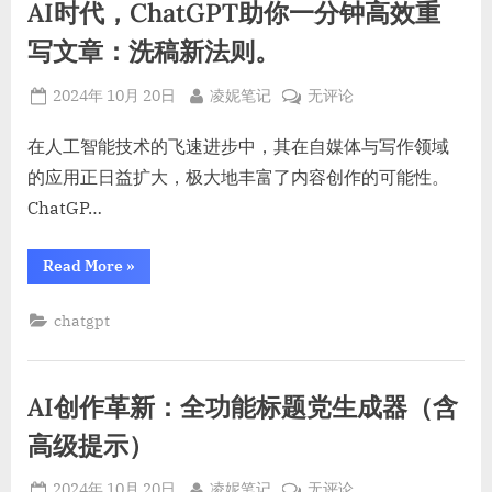
结
AI时代，ChatGPT助你一分钟高效重
示
词
构
的
写文章：洗稿新法则。
化
结
构
思
化
Posted
By
AI
2024年 10月 20日
凌妮笔记
无评论
思
维
维
on
时
框
框
代，
在人工智能技术的飞速进步中，其在自媒体与写作领域
架”
架
ChatGPT
的应用正日益扩大，极大地丰富了内容创作的可能性。
助
ChatGP…
你
一
“AI
Read More
»
分
时
代，
钟
ChatGPT
chatgpt
高
助
你
效
一
重
分
钟
写
AI创作革新：全功能标题党生成器（含
高
效
文
重
高级提示）
章：
写
文
洗
章：
Posted
By
AI
2024年 10月 20日
凌妮笔记
无评论