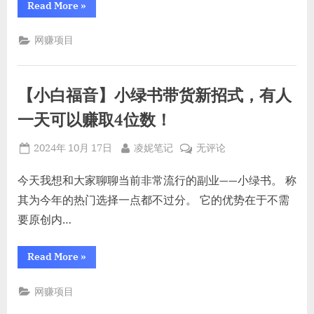
“通
Read More
»
小
过
今
时
日
网赚项目
内
头
条
就
2
能
小
时
获
【小白福音】小绿书带货新招式，有人
内
就
取
能
一天可以赚取4位数！
三
获
取
位
三
Posted
By
【小
2024年 10月 17日
凌妮笔记
无评论
位
数
数
on
白
收
收
福
今天我想和大家聊聊当前非常流行的副业——小绿书。 称
益，
益，
高
音】
其为今年的热门选择一点都不过分。 它的优势在于不需
效
高
复
小
效
要原创内…
制
绿
粘
复
贴，
书
多
制
“【小
Read More
»
带
账
白
粘
号
福
货
操
贴，
音】
作
网赚项目
新
小
多
收
绿
招
益