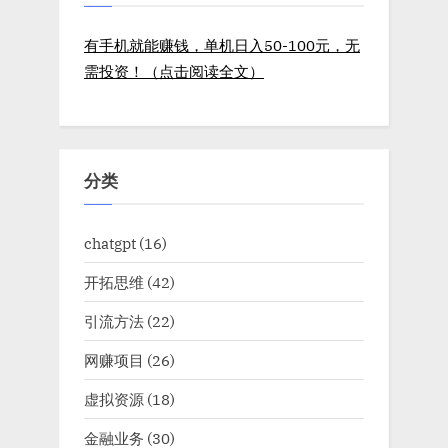
好
好
页
了
了
解
有手机就能赚钱，单机日入50-100元，无
一
解
下，
需投资！（点击阅读全文）
一
建
议
下，
收
藏!”
建
议
收
分类
藏!
chatgpt
(16)
开拓思维
(42)
引流方法
(22)
网赚项目
(26)
虚拟资源
(18)
金融业务
(30)