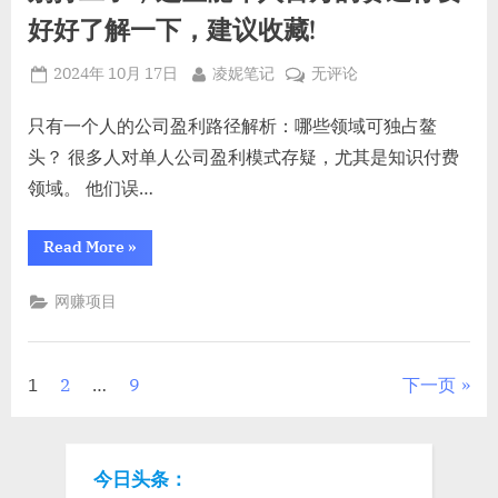
一
片
张
好好了解一下，建议收藏!
加
图
片
配
加
Posted
By
别
2024年 10月 17日
凌妮笔记
无评论
配
音
音
on
打
就
就
工
只有一个人的公司盈利路径解析：哪些领域可独占鳌
搞
搞
定
了，
头？ 很多人对单人公司盈利模式存疑，尤其是知识付费
了，
定
揭
这
了，
领域。 他们误…
秘
些
视
揭
频
能
号
秘
“别
Read More
»
年
野
打
视
路
工
入
子
频
了，
搞
网赚项目
百
这
号
钱
些
万
思
能
野
路！”
的
年
路
入
赛
文
1
2
…
9
下一页
百
子
万
道
搞
的
章
你
赛
钱
道
要
你
思
分
今日头条：
要
好
路！
好