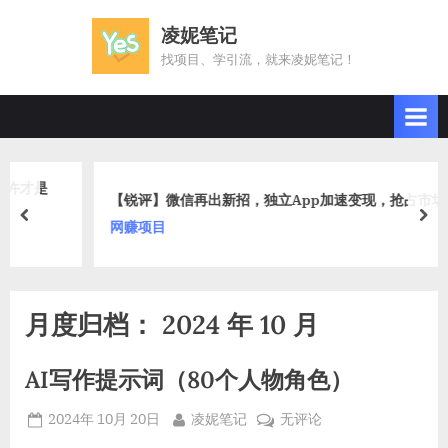
Skip
凌妮笔记
to
找项目、学引流，就来凌妮笔记！
content
【锐评】微信再出新招，独立App加速变现，抢占市场先机！
prev
nex
网赚项目
月度归档：
2024 年 10 月
AI写作提示词（80个人物角色）
Posted
By
AI
2024年 10月 20日
凌妮笔记
无评论
on
写