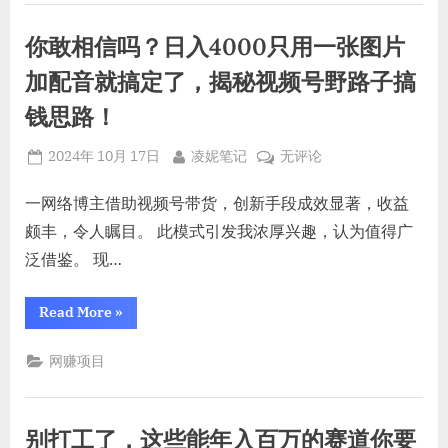
书
账
更
式，
带
佳！”
号
货
有
你敢相信吗？日入4000只用一张图片
新
操
招
人
作
式，
加配音就搞定了，揭秘视频号野路子搞
一
有
收
人
天
钱思路！
一
益
天
可
更
可
以
Posted
By
你
以
2024年 10月 17日
凌妮笔记
无评论
佳！
赚
赚
on
敢
取
4
取
相
一网络博主借助视频号带货，创新手段成效显著，收益
位
4
信
数！”
颇丰，令人瞩目。 此模式引发我浓厚兴趣，认为值得广
位
吗？
泛借鉴。 现…
数！
日
入
“你
Read More
»
4000
敢
相
只
信
网赚项目
用
吗？
日
一
入
张
4000
只
图
别打工了，这些能年入百万的赛道你要
用