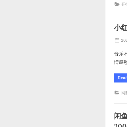
开
小
Po
20
on
音乐
情感
Rea
网
闲
20