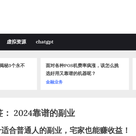
虚拟资源
chatgpt
对各种POS机费率疯涨，该怎么挑
公众号红利来了！单人可
好用又靠谱的机器呢？
号，1分钟搞定！
融业务
虚拟资源
签：
2024靠谱的副业
个适合普通人的副业，宅家也能赚收益！