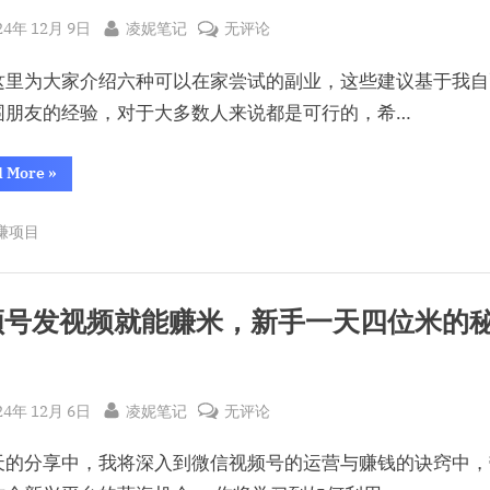
sted
By
几
24年 12月 9日
凌妮笔记
无评论
个
这里为大家介绍六种可以在家尝试的副业，这些建议基于我自
适
合
围朋友的经验，对于大多数人来说都是可行的，希…
普
通
“几
d More
»
个
人
适
的
合
赚项目
普
副
通
人
业，
的
副
宅
业，
频号发视频就能赚米，新手一天四位米的
宅
家
家
！
也
也
能
能
赚
收
sted
By
视
赚
24年 12月 6日
凌妮笔记
无评论
益！”
频
收
天的分享中，我将深入到微信视频号的运营与赚钱的诀窍中，
号
益！