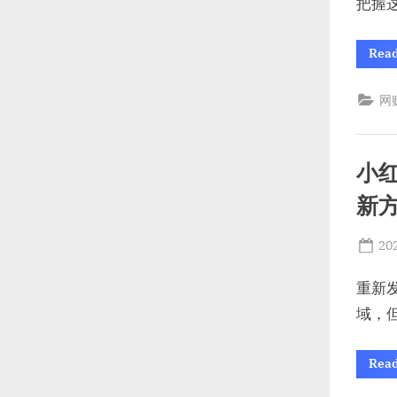
把握
Rea
网
小红
新
Po
20
on
重新
域，
Rea