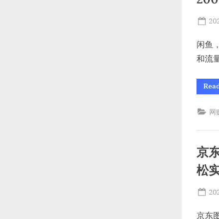
Po
20
on
闲鱼
和流
Rea
网
京
松
Po
20
on
京东