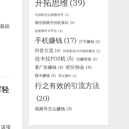
开拓思维
(39)
引流时怎么留微信号
(1)
微信视频号挂机项目
(2)
基础
必推客申卡平台
(1)
手机赚钱
(17)
打字赚钱
(2)
抖音引流
(4)
抖音私信卡片跳转微信
(1)
拉卡拉POS机
(5)
玩赚部落
(2)
积分协会
(4)
看广告赚钱
(3)
聊天赚钱
(2)
茅台预约
(1)
行之有效的引流方法
可轻
(20)
视频号怎么赚钱
(3)
 该项