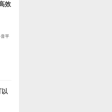
高效
抖音平
可以