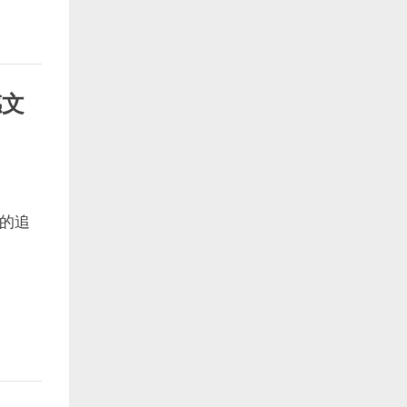
感文
的追