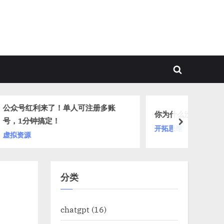
Toggle
search
form
注册多账
你为什么没有赚到大钱？——（上）
next
开拓思维
分类
chatgpt
(16)