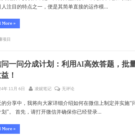
500
视
纯
引人注目的特点之一，便是其简单直接的运作模…
元！”
频
利
带
200-
“京
d More
»
东
货
500
短
项
视
元！
赚项目
频
目，
带
货
模
项
目，
式
模
信问一问分成计划：利用AI高效答题，批
式
可
可
收益！
复
复
制，
制，
新
手
sted
By
微
新
24年 11月 6日
凌妮笔记
无评论
也
可
信
手
轻
天的分享中，我将向大家详细介绍如何在微信上制定并实施“
松
问
也
实
一
可
计划”。 首先，请打开微信并确保你已经登录…
现
月
问
轻
收
五
分
松
“微
位
d More
»
信
数
成
实