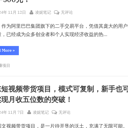
月
月
多
搞
sted
By
闲
多
24年 11月 12日
凌妮笔记
无评论
4
位
鱼
搞
米
，作为阿里巴巴集团旗下的二手交易平台，凭借其庞大的用户
~”
搬
4
运
位
量，已经成为众多创业者和个人实现经济收益的热…
京
米
东
~
“闲
d More
»
鱼
备
搬
件
运
赚项目
京
库，
东
备
小
件
库，
众
小
东短视频带货项目，模式可复制，新手也
众
项
项
实现月收五位数的突破！
目
目
玩
玩
法，
一
sted
By
京
法，
24年 11月 7日
凌妮笔记
无评论
单
纯
东
一
利
图文视频带货项目，是一片待开垦的沃土，充满了无限可能。
200-
短
单