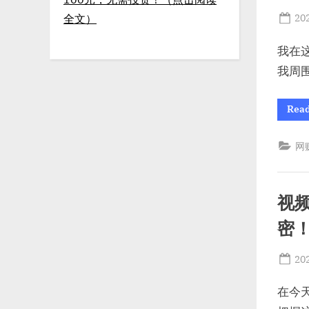
Po
20
全文）
on
我在
我周
Rea
网
视
密
Po
20
on
在今