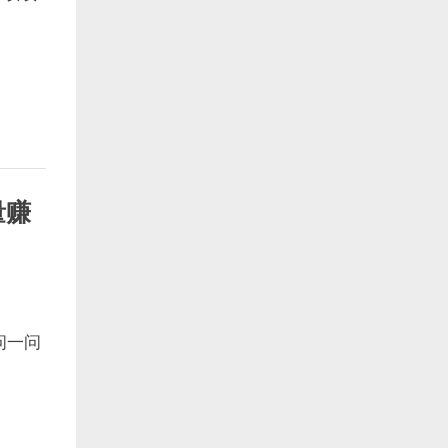
量赚
问一问