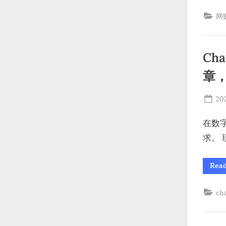
网
Ch
章，
Po
20
on
在数
求。 
Rea
ch