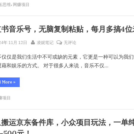
变
惩
,
拓思维
网赚项目
罚
现
游
戏
4.6
变
现
万
4.6
红书音乐号，无脑复制粘贴，每月多搞4位
万
+，
+，
虚
虚
sted
By
小
24年 11月 12日
凌妮笔记
无评论
拟
拟
资
红
源
资
项
不仅仅是我们生活中不可或缺的元素，它更是一种可以为我们
书
目
源
搞
音
慰藉和娱乐的方式。 对于很多人来说，音乐不仅…
米
项
乐
新
目
方
号，
法！”
“小
d More
»
搞
红
无
书
米
脑
音
赚项目
新
乐
复
号，
方
无
制
脑
法！
复
粘
制
鱼搬运京东备件库，小众项目玩法，一单
粘
贴，
贴，
0-500元！
每
每