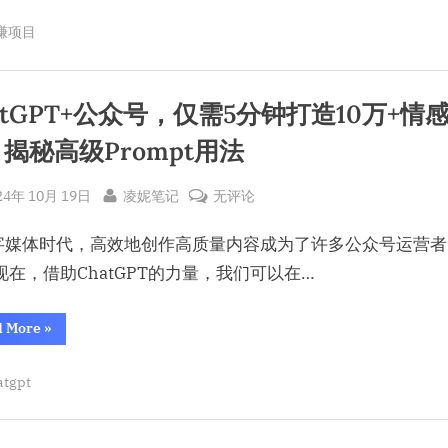
问
的
计
一
现
突
赚项目
问
破！”
划：
月
分
成
利
收
计
划：
用
五
利
atGPT+公众号，仅需5分钟打造10万+情
用
AI
位
AI
揭秘高级Prompt用法
高
数
高
效
效
的
答
题，
sted
By
ChatGPT+公
答
突
24年 10月 19日
凌妮笔记
无评论
批
量
众
题，
破！
赚
字媒体时代，高效地创作高质量内容成为了许多公众号运营者
取
号，
批
收
仅
量
现在，借助ChatGPT的力量，我们可以在…
益！”
需
赚
5
取
“ChatGPT+公
d More
»
众
分
收
号，
钟
仅
益！
atgpt
需
打
5
分
造
钟
打
10