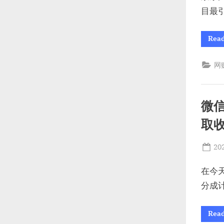
目最
Rea
网
微
取
Po
20
on
在今
分成
Rea