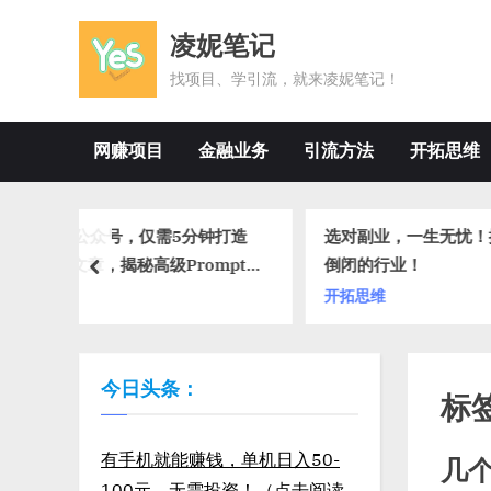
Skip
凌妮笔记
to
content
找项目、学引流，就来凌妮笔记！
网赚项目
金融业务
引流方法
开拓思维
5分钟打造
选对副业，一生无忧！揭秘3个永不
面
rompt
倒闭的行业！
选
prev
开拓思维
金
今日头条：
标
有手机就能赚钱，单机日入50-
几
100元，无需投资！（点击阅读