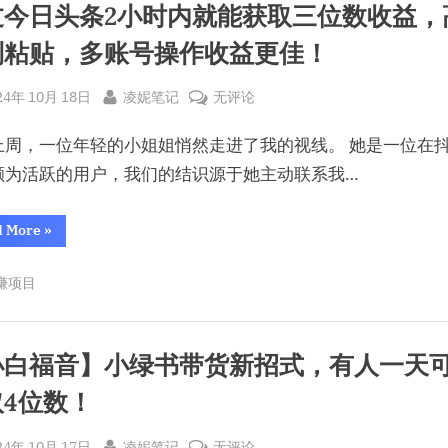
造
过今日头条2小时内就能获取三位数收益，
10
万
万
制粘贴，多账号操作收益更佳！
+情
+情
感
感
文
章，
sted
By
通
文
24年 10月 18日
凌妮笔记
无评论
揭
秘
过
章，
高
上周，一位年轻的小姐姐悄然走进了我的视线。 她是一位在
级
今
揭
Prompt
日
秘
颇为活跃的用户，我们的结识源于她主动联系我…
用
法”
头
高
条
级
“通
d More
»
过
2
Prompt
今
小
日
用
赚项目
头
时
法
条
2
内
小
时
就
内
小白福音】小绿书带货新招式，有人一天
就
能
能
取4位数！
获
获
取
取
三
位
sted
By
【小
三
24年 10月 17日
凌妮笔记
无评论