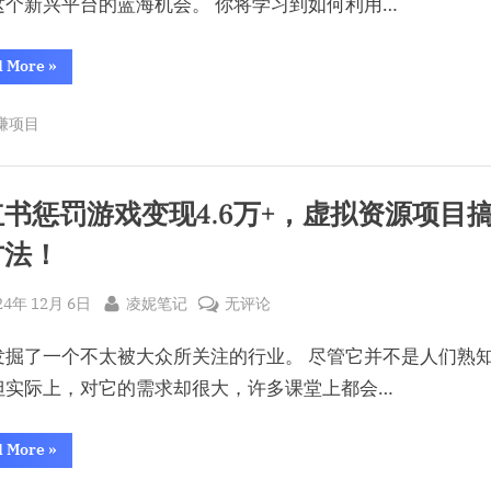
发
这个新兴平台的蓝海机会。 你将学习到如何利用…
视
频
“视
d More
»
频
就
号
能
发
赚项目
视
赚
频
就
米，
能
赚
新
米，
书惩罚游戏变现4.6万+，虚拟资源项目
新
手
手
方法！
一
一
天
天
四
位
sted
By
小
四
24年 12月 6日
凌妮笔记
无评论
米
的
红
位
秘
发掘了一个不太被大众所关注的行业。 尽管它并不是人们熟
密！”
书
米
惩
的
但实际上，对它的需求却很大，许多课堂上都会…
罚
秘
游
密！
“小
d More
»
红
戏
书