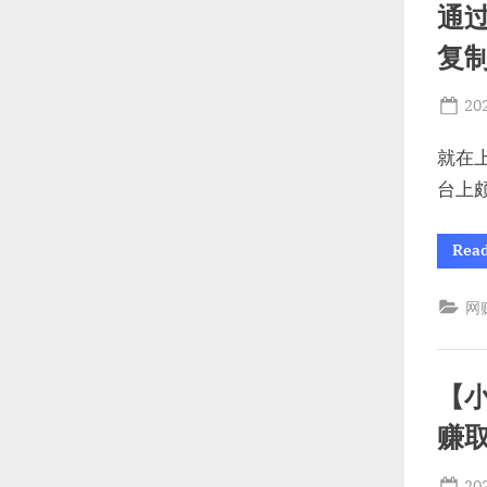
通
复
Po
20
on
就在
台上
Rea
网
【
赚
Po
20