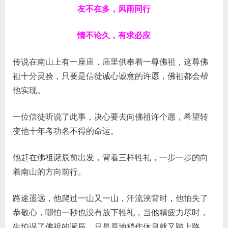
友不在多，风雨同行
情不论久，有求必应
传说在南山上有一座庙，庙里供奉着一尊佛祖，这尊佛
祖十分灵验，只要是信徒诚心诚意的许愿，佛祖都会帮
他实现。
一位信徒听说了此事，决心要去向佛祖许个愿，希望转
变他十年考功名不得的命运。
他赶在佛祖诞辰前出发，背着三样牲礼，一步一步的向
着南山的方向前行。
路途遥远，他爬过一山又一山，汗流浃背时，他怕失了
恭敬心，哪怕一秒也没有放下牲礼，当他精疲力尽时，
生怕误了佛祖的诞辰，只是原地稍作休息就又踏上路