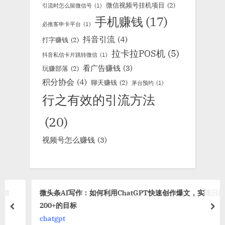
微信视频号挂机项目
(2)
引流时怎么留微信号
(1)
手机赚钱
(17)
必推客申卡平台
(1)
抖音引流
(4)
打字赚钱
(2)
拉卡拉POS机
(5)
抖音私信卡片跳转微信
(1)
看广告赚钱
(3)
玩赚部落
(2)
积分协会
(4)
聊天赚钱
(2)
茅台预约
(1)
行之有效的引流方法
(20)
视频号怎么赚钱
(3)
微头条AI写作：如何利用ChatGPT快速创作爆文，实现日赚
200+的目标
prev
nex
chatgpt