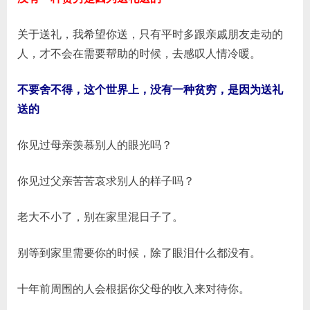
种
贫
关于送礼，我希望你送，只有平时多跟亲戚朋友走动的
穷
人，才不会在需要帮助的时候，去感叹人情冷暖。
是
因
不要舍不得，这个世界上，没有一种贫穷，是因为送礼
为
送的
送
礼
送
你见过母亲羡慕别人的眼光吗？
的
（送
你见过父亲苦苦哀求别人的样子吗？
礼
技
老大不小了，别在家里混日子了。
术）
别等到家里需要你的时候，除了眼泪什么都没有。
十年前周围的人会根据你父母的收入来对待你。