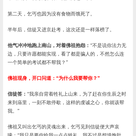
第二天，乞丐也因为没有食物而饿死了。
半年后，信徒又进京赴考，这次还是一样落榜了。
他气冲冲地跑上南山，对着佛祖抱怨：
“不是说你法力无
边，只要许愿都能实现，看了都是骗人的，不然怎么连
一个简单的考试都不帮我？”
佛祖现身，开口问道：
“为什么我要帮你？”
信徒答：
“我亲自背着牲礼上山来，为了赶在你生辰之时
来到庙里，一刻不敢停歇，这样的虔诚之心，你就该帮
我。”
佛祖又叫出乞丐的灵魂出来，乞丐见到信徒便大声哀
嚎：“我只是要你给我一点点牲礼，我不过是想填饱肚