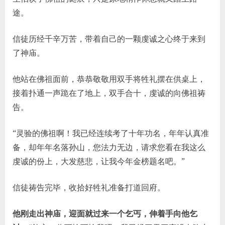
途。
信徒历经千辛万苦，带着自己的一颗虔诚之心终于来到
了神庙。
他站在佛祖面前，恭恭敬敬用双手将牲礼摆在供桌上，
接着扑通一声跪在了地上，双手合十，虔诚的向佛祖祷
告。
“灵验的佛祖啊！我已经连续考了十年功名，年年认真准
备，却年年名落孙山，您法力无边，请求您看在我这么
虔诚的份上，大发慈悲，让我今年金榜题名吧。”
信徒祷告完毕，收拾好牲礼准备打道回府。
他刚走出神庙，迎面就过来一个乞丐，伸着手向他乞