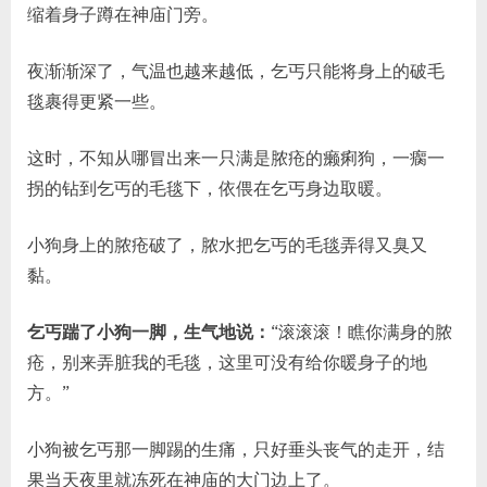
缩着身子蹲在神庙门旁。
夜渐渐深了，气温也越来越低，乞丐只能将身上的破毛
毯裹得更紧一些。
这时，不知从哪冒出来一只满是脓疮的癞痢狗，一瘸一
拐的钻到乞丐的毛毯下，依偎在乞丐身边取暖。
小狗身上的脓疮破了，脓水把乞丐的毛毯弄得又臭又
黏。
乞丐踹了小狗一脚，生气地说：
“滚滚滚！瞧你满身的脓
疮，别来弄脏我的毛毯，这里可没有给你暖身子的地
方。”
小狗被乞丐那一脚踢的生痛，只好垂头丧气的走开，结
果当天夜里就冻死在神庙的大门边上了。