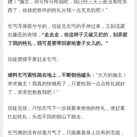
讨：
“施主，你可怜可怜我吧，我已经三天三夜没有吃东
西了，你就把祭拜的牲礼分我一点充充饥吧！”
乞丐浑身脏兮兮的，信徒见乞丐的手伸过来，立刻流露
出嫌恶的表情，
“走走走，你这样子又破又烂的，别弄脏
了我的牲礼，我可是要带回家给妻子女儿的。”
信徒摆摆手要赶走乞丐。
难料乞丐索性跪在地上，不断朝他磕头：
“大方的施主！
求求施主！我真的快饿死了，只要给我一点点牲礼就好
了，求求您救救我吧！”
信徒见状，只怕乞丐下一步就要来抢他的牲礼，便赶紧
扛起牲礼，头也不回的朝山下跑去。
乞丐饿的没有丝毫力气了，只能裹着身上仅有的毛毯，