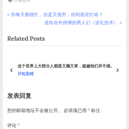
开拓思维
文
P
你每天都很忙​，但是又很穷，你到底在忙啥？
r
N
送给在外拼搏的男人们（送礼技术）
章
e
e
Related Posts
导
v
x
i
t
航
o
P
u
o
这个世界上大部分人都是又懒又笨，超越他们并不难。
s
s
prev
next
开拓思维
P
t
o
:
发表回复
s
t
您的邮箱地址不会被公开。
必填项已用
*
标注
:
评论
*