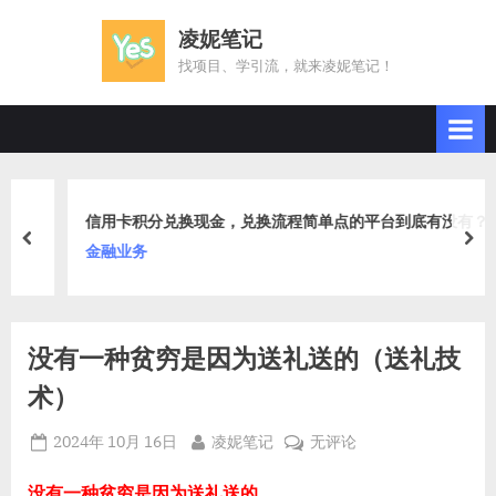
Skip
凌妮笔记
to
找项目、学引流，就来凌妮笔记！
content
信用卡积分兑换现金，兑换流程简单点的平台到底有没有？
prev
nex
金融业务
没有一种贫穷是因为送礼送的（送礼技
术）
Posted
By
没
2024年 10月 16日
凌妮笔记
无评论
on
有
一
没有一种贫穷是因为送礼送的