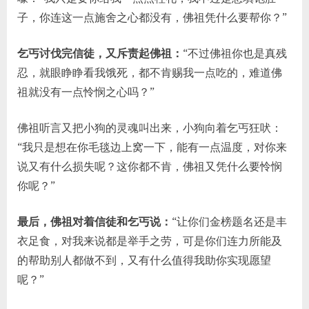
子，你连这一点施舍之心都没有，佛祖凭什么要帮你？”
乞丐讨伐完信徒，又斥责起佛祖：
“不过佛祖你也是真残
忍，就眼睁睁看我饿死，都不肯赐我一点吃的，难道佛
祖就没有一点怜悯之心吗？”
佛祖听言又把小狗的灵魂叫出来，小狗向着乞丐狂吠：
“我只是想在你毛毯边上窝一下，能有一点温度，对你来
说又有什么损失呢？这你都不肯，佛祖又凭什么要怜悯
你呢？”
最后，佛祖对着信徒和乞丐说：
“让你们金榜题名还是丰
衣足食，对我来说都是举手之劳，可是你们连力所能及
的帮助别人都做不到，又有什么值得我助你实现愿望
呢？”