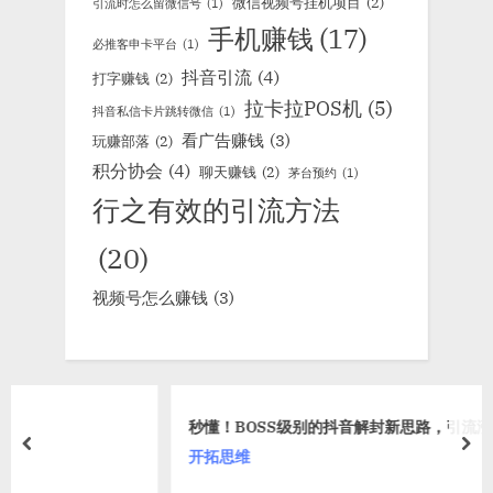
微信视频号挂机项目
(2)
引流时怎么留微信号
(1)
手机赚钱
(17)
必推客申卡平台
(1)
抖音引流
(4)
打字赚钱
(2)
拉卡拉POS机
(5)
抖音私信卡片跳转微信
(1)
看广告赚钱
(3)
玩赚部落
(2)
积分协会
(4)
聊天赚钱
(2)
茅台预约
(1)
行之有效的引流方法
(20)
视频号怎么赚钱
(3)
秒懂！BOSS级别的抖音解封新思路，引流涨粉不断！
prev
nex
开拓思维