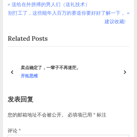
文
P
送给在外拼搏的男人们（送礼技术）
N
r
别打工了，这些能年入百万的赛道你要好好了解一下，
章
e
e
建议收藏!
导
x
v
Related Posts
t
i
航
P
o
o
u
s
s
卖点确定了，一辈子不再迷茫。
t
P
prev
next
开拓思维
:
o
s
发表回复
t
:
您的邮箱地址不会被公开。
必填项已用
*
标注
评论
*