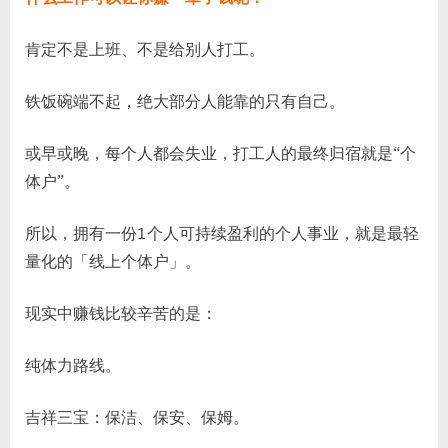
快
的
肯定不是上班、不是给别人打工。
三
个
铁饭碗端不起，绝大部分人能靠的只有自己。
方
法，
或早或晚，每个人都会失业，打工人的最终归宿就是“个
从
古
体户”。
至
今，
所以，拥有一份1个人可持续盈利的个人事业，就是最轻
从
量化的「线上个体户」。
未
改
现实中赚钱比较辛苦的是：
变。
纯体力路线。
吉祥三宝：保洁、保安、保姆。