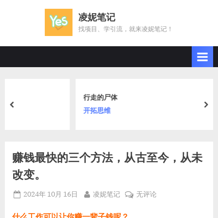
Skip
凌妮笔记
to
找项目、学引流，就来凌妮笔记！
content
行走的尸体
prev
nex
开拓思维
赚钱最快的三个方法，从古至今，从未
改变。
Posted
By
赚
2024年 10月 16日
凌妮笔记
无评论
on
钱
最
什么工作可以让你赚一辈子钱呢？