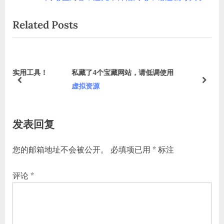
章
e
e
Related Posts
导
v
x
i
t
航
o
P
u
o
具！
私藏了4个宝藏网站，请低调使用
s
s
prev
next
虚拟资源
P
t
o
:
发表回复
s
t
您的邮箱地址不会被公开。
必填项已用
*
标注
:
评论
*