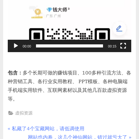
00:00
00:15
包含：
多个长期可做的赚钱项目、100多种引流方法、各
种营销工具、各行业实用教程、 PPT模板、各种电脑端
手机端实用软件、互联网素材以及其他几百款虚拟资源
等。
虚拟资源
文
P
私藏了4个宝藏网站，请低调使用
r
N
网站也内卷，这几个神仙网站，错过就亏大了