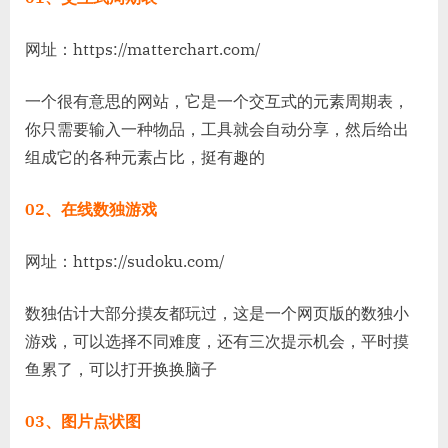
都
该
网址：https://matterchart.com/
知
道
一个很有意思的网站，它是一个交互式的元素周期表，
的
你只需要输入一种物品，工具就会自动分享，然后给出
4
组成它的各种元素占比，挺有趣的
个
让
人
02、在线数独游戏
原
地
网址：https://sudoku.com/
起
飞
数独估计大部分摸友都玩过，这是一个网页版的数独小
的
游戏，可以选择不同难度，还有三次提示机会，平时摸
正
规
鱼累了，可以打开换换脑子
网
站
03、图片点状图