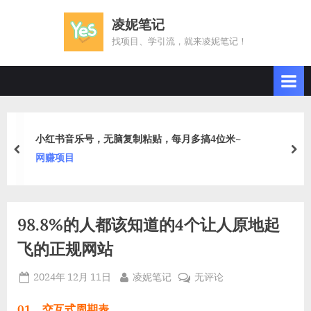
Skip
凌妮笔记
to
找项目、学引流，就来凌妮笔记！
content
小红书音乐号，无脑复制粘贴，每月多搞4位米~
prev
nex
网赚项目
98.8%的人都该知道的4个让人原地起
飞的正规网站
Posted
By
98.8%
2024年 12月 11日
凌妮笔记
无评论
on
的
人
01、交互式周期表