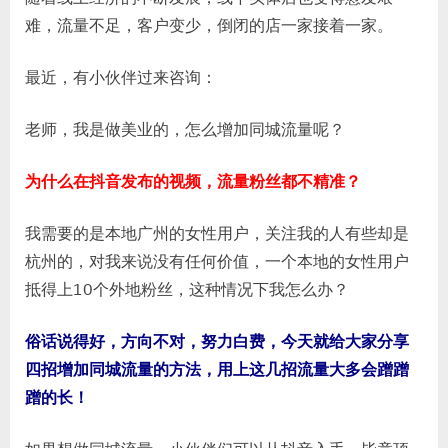
被
难，流量不足，客户变少，倒闭的店一家接着一家。
动
同
最近，有小伙伴过来咨询：
城
引
老师，我是做美业的，怎么增加同城流量呢？
流
100+？
试
为什么在抖音发布的视频，流量粉丝都不精准？
试
这
我需要的是本地广州的女性用户，关注我的人有些却是
4
杭州的，对我来说没有任何价值，一个本地的女性用户
招
抵得上10个外地粉丝，这种情况下我怎么办？
精
准
俗话说得好，方向不对，努力白费，今天就给大家分享
引
流
四招增加同城流量的方法，用上这几招流量大多会蹭蹭
术
蹭的长！