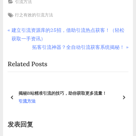
引流方法
Tags:
行之有效的引流方法
文
P
建立引流资源库的25招，借助引流热点获客！（轻松
r
获取一手资讯）
章
e
N
拓客引流神器？全自动引流获客系统揭秘！
导
v
e
Related Posts
i
x
航
o
t
u
P
s
o
揭秘B站精准引流的技巧，助你获取更多流量！
P
s
prev
next
引流方法
o
t
s
:
发表回复
t
: