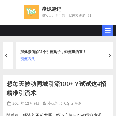
Skip
凌妮笔记
to
找项目、学引流，就来凌妮笔记！
content
加爆微信的51个引流钩子，缺流量的来！
prev
nex
引流方法
想每天被动同城引流100+？试试这4招
精准引流术
Posted
By
想
2024年 12月 9日
凌妮笔记
无评论
on
每
天
随着线上经济的不断发展，线下实体店也变得愈发艰