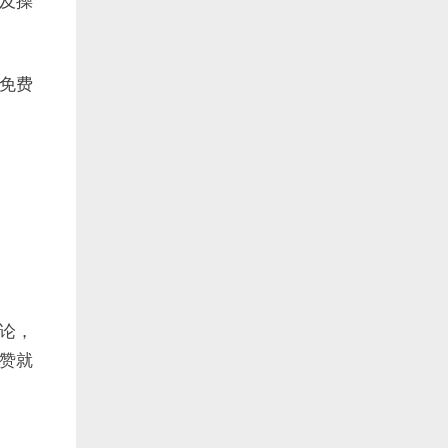
及操
免费
论，
赞就