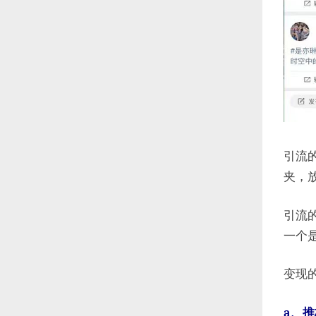
引流
夹，
引流
一个
变现
a、