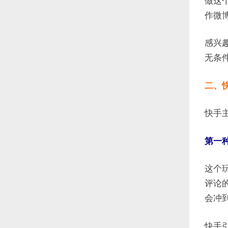
做这
作微
感兴
无条
二、
快手
第一
这个
评论
会冲
快手