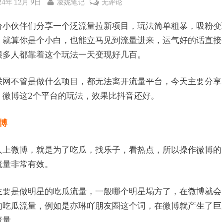
sted
By
三
24年 12月 9日
凌妮笔记
无评论
招
给小伙伴们分享一个泛流量拉新项目，玩法简单粗暴，吸粉变
免
费
，就算你是个小白，也能立马见到流量进来，运气好的话直接
自
很多人都靠着这个玩法一天变现好几百。
然
流
联网不管是做什么项目，都无法离开流量平台，今天主要分享
量
、微博这2个平台的玩法，效果比抖音还好。
暴
涨
博
打
法，
人上微博，就是为了吃瓜，找乐子，看热点，所以操作微博的
助
你
流量非常有效。
玩
赚
主要是做明星的吃瓜流量，一般哪个明星塌方了，在微博就会
APP
的吃瓜流量，例如是亦琳吖朋友圈这个词，在微博就产生了巨
拉
流量。