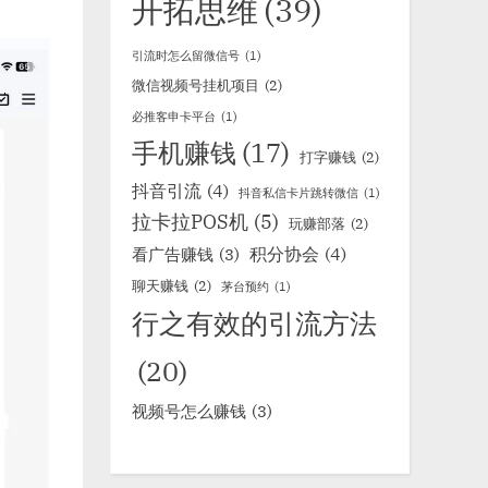
开拓思维
(39)
引流时怎么留微信号
(1)
微信视频号挂机项目
(2)
必推客申卡平台
(1)
手机赚钱
(17)
打字赚钱
(2)
抖音引流
(4)
抖音私信卡片跳转微信
(1)
拉卡拉POS机
(5)
玩赚部落
(2)
积分协会
(4)
看广告赚钱
(3)
聊天赚钱
(2)
茅台预约
(1)
行之有效的引流方法
(20)
视频号怎么赚钱
(3)