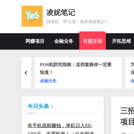
Skip
凌妮笔记
to
content
找项目、学引流，就来凌妮笔记！
网赚项目
金融业务
引流方法
开拓思维
多家卖家
POS机防坑指南：这些套路你一定要
为什
了吗？
知道！
业务
prev
金融业务
金融
今日头条：
三
项
有手机就能赚钱，单机日入50-
100元，无需投资！（点击阅读