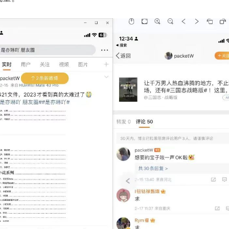
新
项
目！