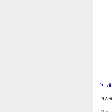
b、
可以