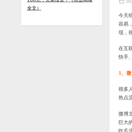
Po
20
全文）
on
今天
容易
现，
在互
快手
1、微
很多
热点
微博
巨大
吃瓜