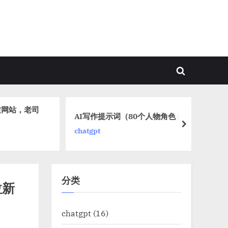
Toggle
search
form
站，老司
申
AI写作提示词（80个人物角色）
老
next
chatgpt
赚
金
分类
拉新
chatgpt
(16)