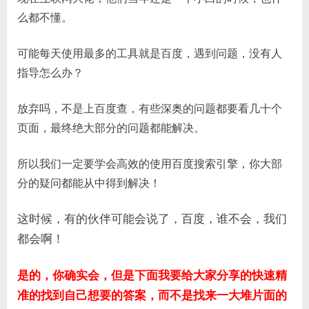
效
么都不懂。
赚
钱
可能每天使用最多的工具就是百度，遇到问题，没有人
技
指导怎么办？
巧，
互
放弃吗，不是上百度查，有些深奥的问题都要看几十个
联
网
页面，最终绝大部分的问题都能解决。
大
佬
所以我们一定要学会高效的使用百度搜索引擎，你大部
都
分的疑问都能从中得到解决！
在
用！
这时候，有的伙伴可能会说了，百度，谁不会，我们
都会啊！
是的，你确实会，但是下面我要给大家分享的快速精
准的找到自己想要的答案，而不是找来一大堆片面的