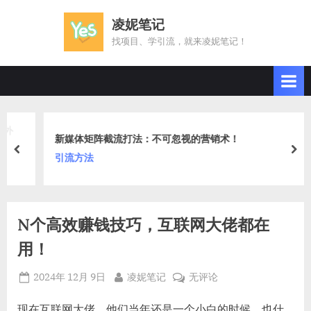
Skip
凌妮笔记
to
找项目、学引流，就来凌妮笔记！
content
新媒体矩阵截流打法：不可忽视的营销术！
prev
nex
引流方法
N个高效赚钱技巧，互联网大佬都在
用！
Posted
By
N
2024年 12月 9日
凌妮笔记
无评论
on
个
高
现在互联网大佬，他们当年还是一个小白的时候，也什