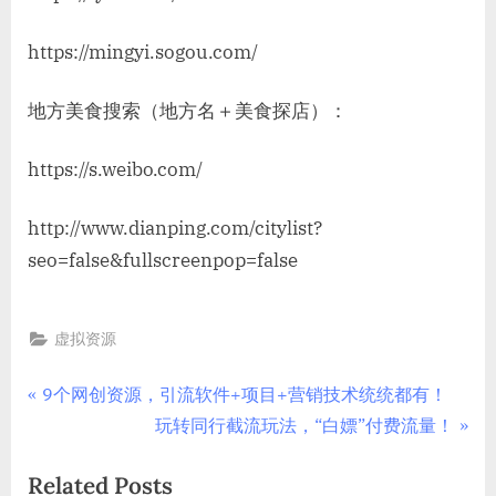
https://mingyi.sogou.com/
地方美食搜索（地方名＋美食探店）：
https://s.weibo.com/
http://www.dianping.com/citylist?
seo=false&fullscreenpop=false
虚拟资源
文
P
9个网创资源，引流软件+项目+营销技术统统都有！
r
N
玩转同行截流玩法，“白嫖”付费流量！
章
e
e
Related Posts
导
v
x