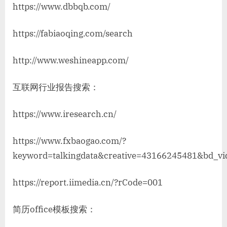
https://www.dbbqb.com/
https://fabiaoqing.com/search
http://www.weshineapp.com/
互联网行业报告搜索：
https://www.iresearch.cn/
https://www.fxbaogao.com/?
keyword=talkingdata&creative=43166245481&bd_v
https://report.iimedia.cn/?rCode=001
简历office模板搜索：