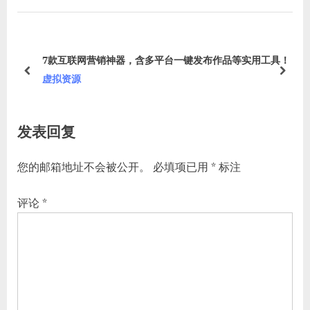
i
t
航
o
P
中视
u
o
7款互联网营销神器，含多平台一键发布作品等实用工具！
s
s
prev
next
虚拟资源
P
t
o
:
发表回复
s
t
您的邮箱地址不会被公开。
必填项已用
*
标注
:
评论
*