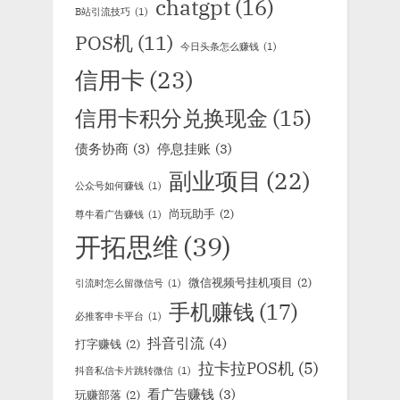
chatgpt
(16)
B站引流技巧
(1)
POS机
(11)
今日头条怎么赚钱
(1)
信用卡
(23)
信用卡积分兑换现金
(15)
债务协商
(3)
停息挂账
(3)
副业项目
(22)
公众号如何赚钱
(1)
尚玩助手
(2)
尊牛看广告赚钱
(1)
开拓思维
(39)
微信视频号挂机项目
(2)
引流时怎么留微信号
(1)
手机赚钱
(17)
必推客申卡平台
(1)
抖音引流
(4)
打字赚钱
(2)
拉卡拉POS机
(5)
抖音私信卡片跳转微信
(1)
看广告赚钱
(3)
玩赚部落
(2)