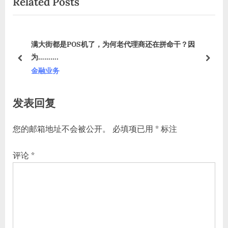
Related Posts
导
v
x
i
t
航
o
P
满大街都是POS机了，为何老代理商还在拼命干？因
u
o
有？
为……….
s
s
prev
next
金融业务
P
t
o
:
发表回复
s
t
您的邮箱地址不会被公开。
必填项已用
*
标注
:
评论
*