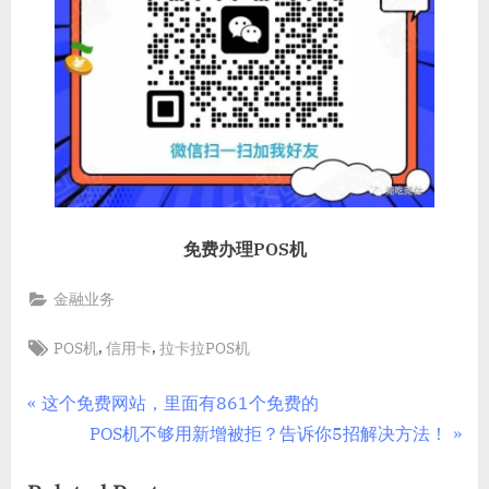
免费办理POS机
金融业务
Tags:
,
,
POS机
信用卡
拉卡拉POS机
文
P
这个免费网站，里面有861个免费的
r
N
POS机不够用新增被拒？告诉你5招解决方法！
章
e
e