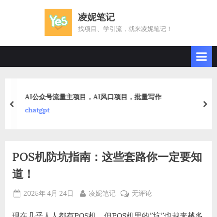
Skip
凌妮笔记
to
找项目、学引流，就来凌妮笔记！
content
AI公众号流量主项目，AI风口项目，批量写作
prev
nex
chatgpt
POS机防坑指南：这些套路你一定要知
道！
Posted
By
POS
2025年 4月 24日
凌妮笔记
无评论
on
机
防
现在几乎人人都有POS机，但POS机里的”坑”也越来越多