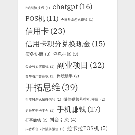
chatgpt
(16)
B站引流技巧
(1)
POS机
(11)
今日头条怎么赚钱
(1)
信用卡
(23)
信用卡积分兑换现金
(15)
债务协商
(3)
停息挂账
(3)
副业项目
(22)
公众号如何赚钱
(1)
尚玩助手
(2)
尊牛看广告赚钱
(1)
开拓思维
(39)
微信视频号挂机项目
(2)
引流时怎么留微信号
(1)
手机赚钱
(17)
必推客申卡平台
(1)
抖音引流
(4)
打字赚钱
(2)
拉卡拉POS机
(5)
抖音私信卡片跳转微信
(1)