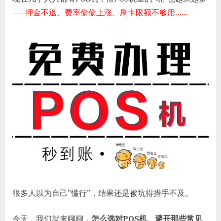
坑
——
押金不退、费率偷偷上涨、刷卡限额不够用……
指
南：
这
些
套
路
你
一
定
要
知
道！
很多人以为自己”懂行”，结果还是被坑得措手不及。
今天，我们就来聊聊，
怎么选对POS机、避开那些常见