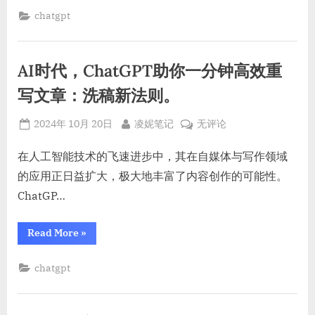
编
提
写
chatgpt
示
高
质
词
量
的
ChatGPT
提
结
AI时代，ChatGPT助你一分钟高效重
示
词
构
的
写文章：洗稿新法则。
化
结
构
思
化
Posted
By
AI
2024年 10月 20日
凌妮笔记
无评论
思
维
维
on
时
框
框
代，
在人工智能技术的飞速进步中，其在自媒体与写作领域
架”
架
ChatGPT
的应用正日益扩大，极大地丰富了内容创作的可能性。
助
ChatGP…
你
一
“AI
Read More
»
分
时
代，
钟
ChatGPT
chatgpt
高
助
你
效
一
重
分
钟