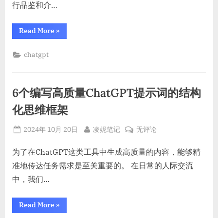
行品鉴和介…
词
模
“AI
Read More
»
板
写
作
（30
提
chatgpt
大
示
词
领
模
域）
板
（30
6个编写高质量ChatGPT提示词的结构
大
领
域）”
化思维框架
Posted
By
6
2024年 10月 20日
凌妮笔记
无评论
on
个
编
为了在ChatGPT这类工具中生成高质量的内容，能够精
写
准地传达任务需求是至关重要的。 在日常的人际交流
高
中，我们…
质
量
“6
Read More
»
ChatGPT
个