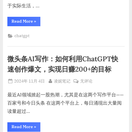
一
于实际生活，…
天
批
“如
Read More
»
量
何
用
写
ChatGPT
chatgpt
100
一
天
条
批
小
量
写
红
微头条AI写作：如何利用ChatGPT快
100
条
书
小
速创作爆文，实现日赚200+的目标
爆
红
书
款
爆
Posted
By
微
2024年 11月 4日
凌妮笔记
无评论
款
笔
笔
on
头
记？
记？”
条
最近AI领域掀起一股热潮，尤其是在这两个写作平台——
AI
百家号和今日头条 在这两个平台上，每日涌现出大量阅
写
读量超过…
作：
如
“微
Read More
»
何
头