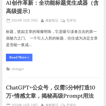
写
AI创作革新：全功能标题党生成器（含
高
效
文
重
高级提示）
章：
写
文
洗
章：
Posted
By
AI
2024年 10月 20日
凌妮笔记
无评论
洗
稿
稿
on
创
新
新
作
标题，犹如文章的璀璨明珠，它是吸引读者点击的第一
法
法
则。”
革
扇魅力之门。 一个引人入胜的标题，往往成为决定文章
则。
新：
是否能一夜成…
全
功
“AI
Read More
»
能
创
作
标
革
chatgpt
题
新：
全
党
功
生
能
标
成
ChatGPT+公众号，仅需5分钟打造10
题
党
器
生
万+情感文章，揭秘高级Prompt用法
（含
成
器
高
（含
Posted
By
ChatGPT+公
2024年 10月 19日
凌妮笔记
无评论