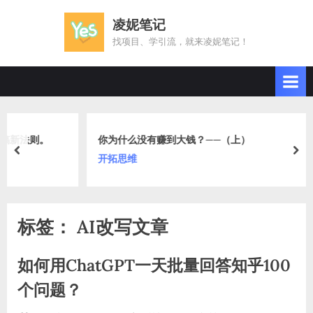
Skip
凌妮笔记
to
找项目、学引流，就来凌妮笔记！
content
你为什么没有赚到大钱？——（上）
prev
nex
开拓思维
标签：
AI改写文章
如何用ChatGPT一天批量回答知乎100
个问题？