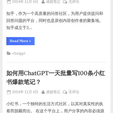
Posted
By
如
2024年 11月 4日
凌妮笔记
无评论
on
何
用
知乎，作为一个高质量的问答社区，为用户提供提问和
ChatGPT
回答问题的平台，同时也是原创内容创作者的聚集地。
一
知乎成立于2…
天
批
“如
Read More
»
量
何
用
回
ChatGPT
chatgpt
答
一
天
知
批
乎
量
回
100
如何用ChatGPT一天批量写100条小红
答
知
个
乎
书爆款笔记？
问
100
个
题？
问
Posted
By
如
2024年 11月 4日
凌妮笔记
无评论
题？”
on
何
用
小红书，一个独特的生活方式社区，以其对真实性的执
ChatGPT
着而脱颖而出。 在这个平台上，用户分享的内容必须源