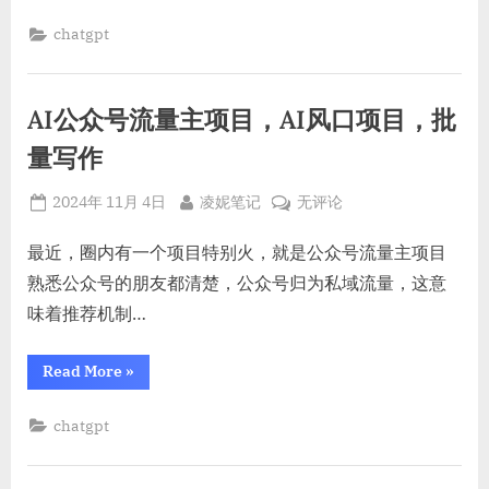
条
利
AI
chatgpt
用
写
作：
ChatGPT
如
快
何
利
速
AI公众号流量主项目，AI风口项目，批
用
ChatGPT
创
快
量写作
作
速
创
爆
作
Posted
By
AI
2024年 11月 4日
凌妮笔记
无评论
爆
文，
文，
on
公
实
实
众
最近，圈内有一个项目特别火，就是公众号流量主项目
现
现
日
号
熟悉公众号的朋友都清楚，公众号归为私域流量，这意
赚
日
200+的
流
赚
味着推荐机制…
目
量
标”
200+的
主
目
“AI
Read More
»
项
公
标
众
目，
号
chatgpt
AI
流
量
风
主
口
项