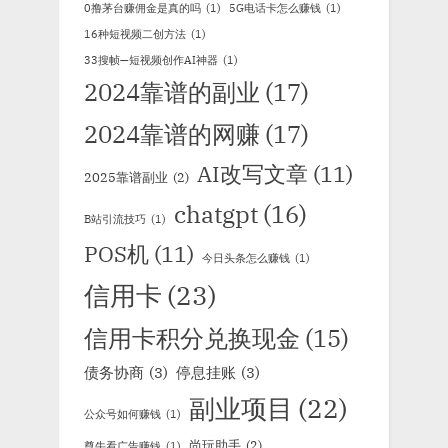
0撸茅台赚佣金是真的吗
(1)
5G电话卡怎么赚钱
(1)
16种短视频二创方法
(1)
33搜帧—短视频创作AI神器
(1)
2024靠谱的副业
(17)
2024靠谱的网赚
(17)
AI改写文章
(11)
2025靠谱副业
(2)
chatgpt
(16)
B站引流技巧
(1)
POS机
(11)
今日头条怎么赚钱
(1)
信用卡
(23)
信用卡积分兑换现金
(15)
债务协商
(3)
停息挂账
(3)
副业项目
(22)
公众号如何赚钱
(1)
尚玩助手
(2)
尊牛看广告赚钱
(1)