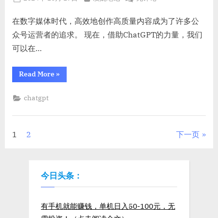
高
级
级
on
众
提
提
号，
在数字媒体时代，高效地创作高质量内容成为了许多公
示）”
示）
仅
众号运营者的追求。 现在，借助ChatGPT的力量，我们
需
可以在…
5
分
“ChatGPT+公
Read More
»
钟
众
号，
打
仅
chatgpt
造
需
5
10
分
万
钟
打
+情
文
1
2
下一页
造
10
感
万
章
文
+情
感
章，
文
分
今日头条：
章，
揭
揭
秘
秘
页
高
高
级
有手机就能赚钱，单机日入50-100元，无
Prompt
级
用