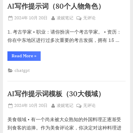
目，
项
AI写作提示词（80个人物角色）
AI
风
目，
口
批
Posted
By
AI
项
2024年 10月 20日
凌妮笔记
无评论
目，
量
on
写
批
量
写
作
1. 考古学家 • 职业：请你扮演一个考古学家。 • 资历：
写
作
提
作”
你在中东地区进行过多次重要的考古发掘，拥有 15 …
示
词
“AI
Read More
»
（80
写
作
个
提
chatgpt
示
人
词
物
（80
个
角
人
AI写作提示词模板（30大领域）
色）
物
角
色）”
Posted
By
AI
2024年 10月 20日
凌妮笔记
无评论
on
写
作
美食领域 • 有一个尚未被大众熟知的外国料理正逐渐受
提
到食客的追捧。作为美食评论家，你决定对这种料理进
示