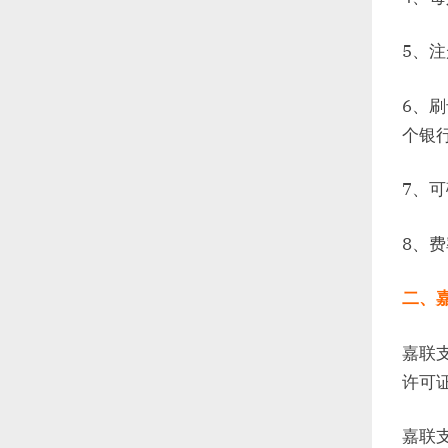
5、
6、
个银
7、
8、
二、
嘉联
许可
嘉联