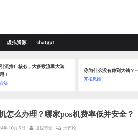
虚拟资源
chatgpt
引流推广核心，大多数流量大咖
你为什么没有赚到大钱？—
用！
开拓思维
方法
s机怎么办理？哪家pos机费率低并安全？
sted
By
pos
24年 10月 9日
凌妮笔记
无评论
机