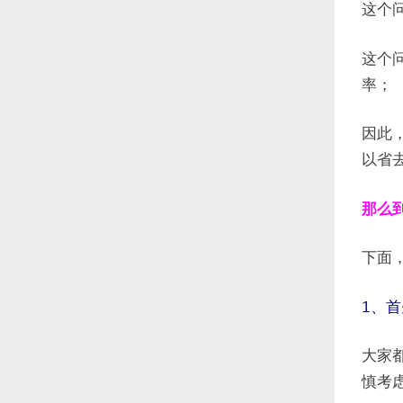
这个
这个
率；
因此
以省
那么
下面
1、
大家都
慎考