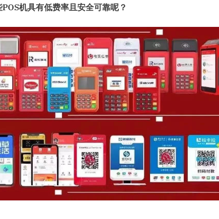
些POS机具有低费率且安全可靠呢？
怎
么
办
理？
哪
家
pos
机
费
率
低
并
安
全？