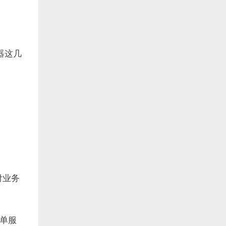
器这几
付业务
单服