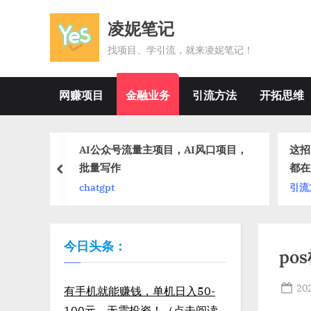
Skip
凌妮笔记
to
content
找项目、学引流，就来凌妮笔记！
网赚项目
金融业务
引流方法
开拓思维
钱项目
AI公众号流量主项目，AI风口项目，
这招
批量写作
都在
prev
chatgpt
引流
今日头条：
po
Po
20
有手机就能赚钱，单机日入50-
on
100元，无需投资！（点击阅读