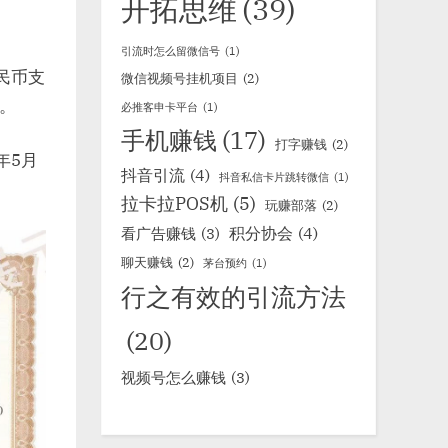
开拓思维
(39)
引流时怎么留微信号
(1)
民币支
微信视频号挂机项目
(2)
。
必推客申卡平台
(1)
手机赚钱
(17)
打字赚钱
(2)
年5月
抖音引流
(4)
抖音私信卡片跳转微信
(1)
拉卡拉POS机
(5)
玩赚部落
(2)
积分协会
(4)
看广告赚钱
(3)
聊天赚钱
(2)
茅台预约
(1)
行之有效的引流方法
(20)
视频号怎么赚钱
(3)