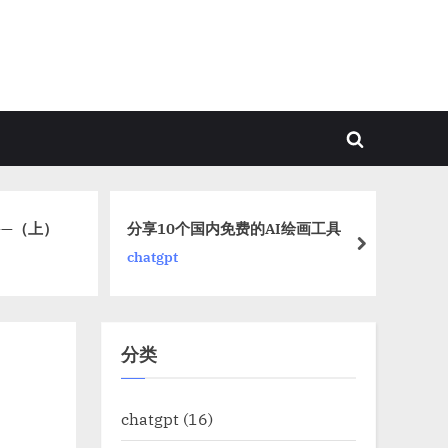
Toggle
search
form
月
—（上）
分享10个国内免费的AI绘画工具
个
next
chatgpt
开
分类
chatgpt
(16)