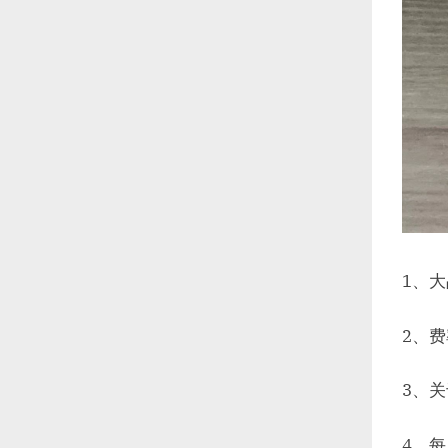
1、
2、费
3、
4、