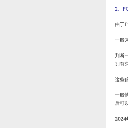
2、P
由于
一般
判断
拥有
这些
一般
后可
202