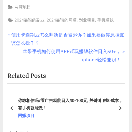
网赚项目
Tags:
,
,
,
2024靠谱的副业
2024靠谱的网赚
副业项目
手机赚钱
文
P
信用卡逾期后怎么判断是否被起诉？如果要做停息挂账
r
该怎么操作？
章
e
N
苹果手机如何使用APP试玩赚钱软件日入50+，
导
v
e
iphone轻松兼职！
i
x
航
Related Posts
o
t
u
P
s
o
槛0成本，
苹果手机如何使用APP试玩赚钱软件日入50+，iphone
P
s
兼职！
o
t
prev
next
网赚项目
s
:
t