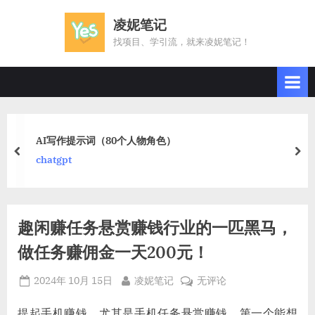
Skip
凌妮笔记
to
找项目、学引流，就来凌妮笔记！
content
AI写作提示词（80个人物角色）
prev
nex
chatgpt
趣闲赚任务悬赏赚钱行业的一匹黑马，
做任务赚佣金一天200元！
Posted
By
趣
2024年 10月 15日
凌妮笔记
无评论
on
闲
赚
提起手机赚钱，尤其是手机任务悬赏赚钱，第一个能想