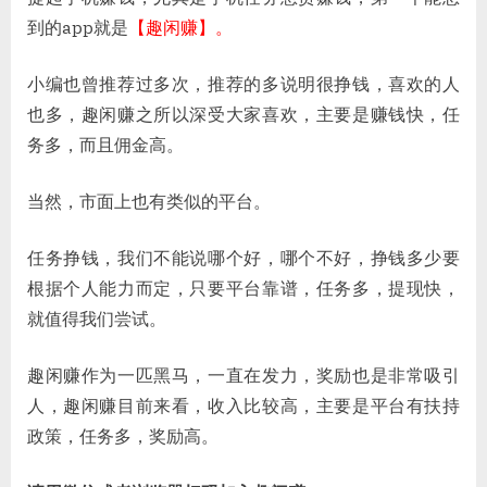
任
到的app就是
【趣闲赚】。
务
悬
小编也曾推荐过多次，推荐的多说明很挣钱，喜欢的人
赏
也多，趣闲赚之所以深受大家喜欢，主要是赚钱快，任
赚
务多，而且佣金高。
钱
行
业
当然，市面上也有类似的平台。
的
一
任务挣钱，我们不能说哪个好，哪个不好，挣钱多少要
匹
根据个人能力而定，只要平台靠谱，任务多，提现快，
黑
就值得我们尝试。
马，
做
任
趣闲赚作为一匹黑马，一直在发力，奖励也是非常吸引
务
人，趣闲赚目前来看，收入比较高，主要是平台有扶持
赚
政策，任务多，奖励高。
佣
金