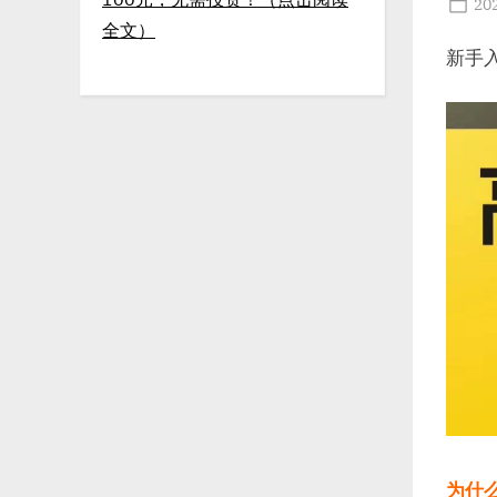
Po
20
全文）
on
新手
为什