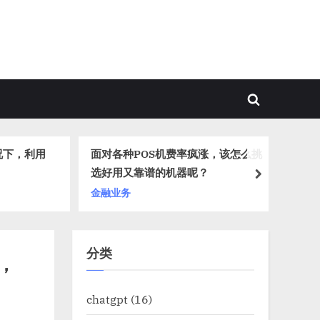
Toggle
search
form
况下，利用
面对各种POS机费率疯涨，该怎么挑
从
！
选好用又靠谱的机器呢？
己
next
金融业务
开
分类
，
chatgpt
(16)