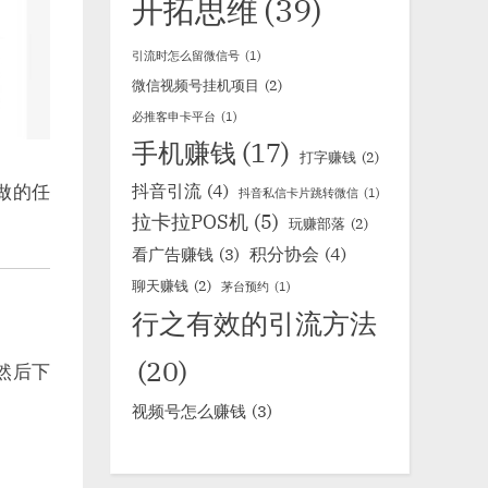
开拓思维
(39)
引流时怎么留微信号
(1)
微信视频号挂机项目
(2)
必推客申卡平台
(1)
手机赚钱
(17)
打字赚钱
(2)
抖音引流
(4)
做的任
抖音私信卡片跳转微信
(1)
拉卡拉POS机
(5)
玩赚部落
(2)
积分协会
(4)
看广告赚钱
(3)
聊天赚钱
(2)
茅台预约
(1)
行之有效的引流方法
(20)
然后下
视频号怎么赚钱
(3)