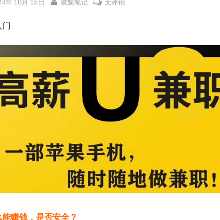
sted
By
苹
24年 10月 15日
凌妮笔记
无评论
果
入门
手
机
如
何
使
用
APP
试
玩
赚
钱
软
件
日
入
50+，
么能赚钱，是否安全？