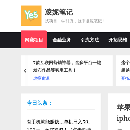
Skip
凌妮笔记
to
content
找项目、学引流，就来凌妮笔记！
网赚项目
金融业务
引流方法
开拓思维
目+营销
7款互联网营销神器，含多平台一键
这个
发布作品等实用工具！
超越
prev
虚拟资源
开拓
今日头条：
苹果
ip
有手机就能赚钱，单机日入50-
100元，无需投资！（点击阅读